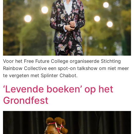
Voor het Free Future College organiseerde Stichting
Rainbow Collective een spot-on talkshow om niet meer
te vergeten met Splinter Chabot.
‘Levende boeken’ op het
Grondfest