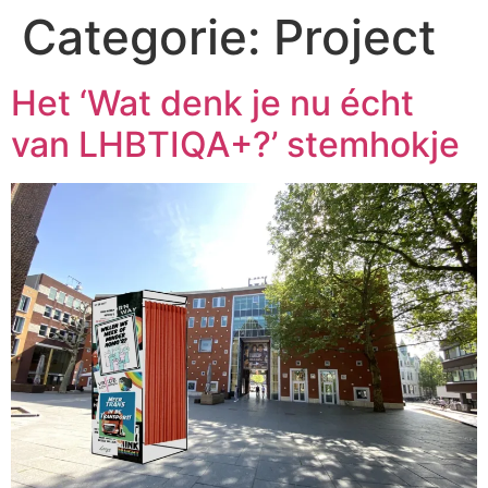
Categorie:
Project
Het ‘Wat denk je nu écht
van LHBTIQA+?’ stemhokje